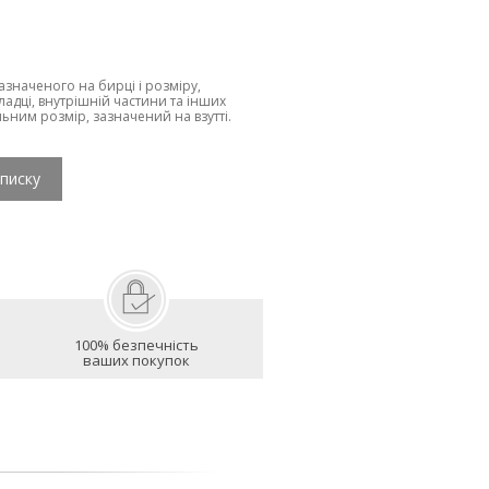
зазначеного на бирці і розміру,
ладці, внутрішній частини та інших
льним розмір, зазначений на взутті.
списку
100% безпечність
ваших покупок