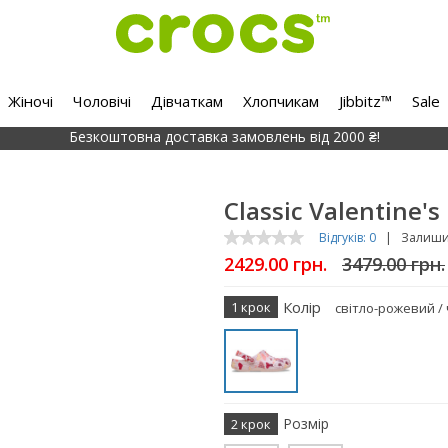
Жіночі
Чоловічі
Дівчаткам
Хлопчикам
Jibbitz™
Sale
Безкоштовна доставка замовлень від 2000 ₴!
Classic Valentine's
Відгуків: 0
|
Залишит
2429.00 грн.
3479.00 грн.
Колір
1 крок
світло-рожевий /
Розмір
2 крок