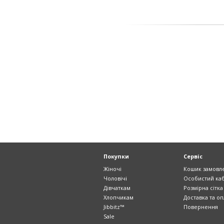
Покупки
Сервіс
Жіночі
Кошик замовл
Чоловічі
Особистий каб
Дівчаткам
Розмірна сітка
Хлопчикам
Доставка та оп
Jibbitz™
Повернення
Sale