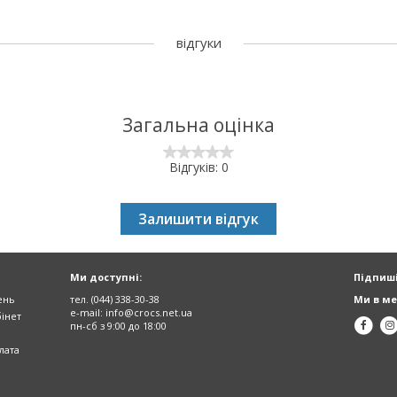
відгуки
Загальна оцінка
Відгуків: 0
Залишити відгук
Ми доступні:
Підпиші
ень
тел. (044) 338-30-38
Ми в ме
e-mail:
info@crocs.net.ua
інет
пн-сб з 9:00 до 18:00
лата