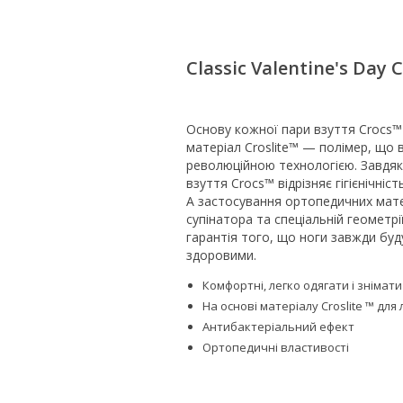
Classic Valentine's Day 
Основу кожної пари взуття Crocs™
матеріал Croslite™ — полімер, що 
революційною технологією. Завдяк
взуття Crocs™ відрізняє гігієнічність
А застосування ортопедичних мате
супінатора та спеціальній геометрі
гарантія того, що ноги завжди буд
здоровими.
Комфортні, легко одягати і знімати
На основі матеріалу Croslite ™ для
Антибактеріальний ефект
Ортопедичні властивості