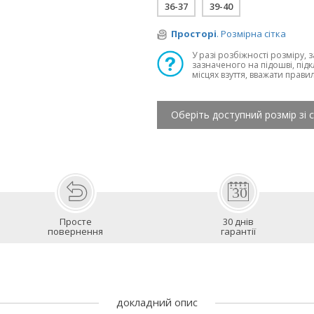
36-37
39-40
Просторі
. Розмірна сітка
У разі розбіжності розміру, 
зазначеного на підошві, підк
місцях взуття, вважати прави
Оберіть доступний розмір зі 
Просте
30 днів
повернення
гарантії
докладний опис