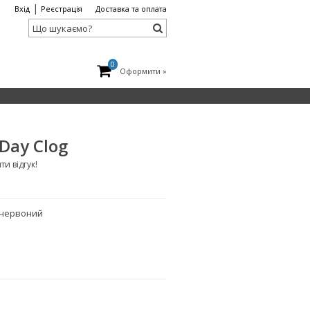
|
Вхід
Реєстрація
Доставка та оплата
0
Оформити »
 Day Clog
и відгук!
 червоний