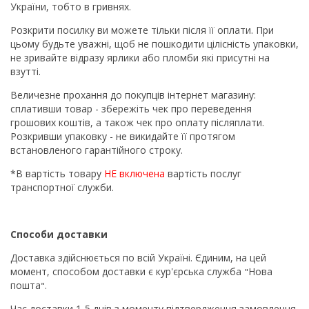
України, тобто в гривнях.
Розкрити посилку ви можете тільки після її оплати. При
цьому будьте уважні, щоб не пошкодити цілісність упаковки,
не зривайте відразу ярлики або пломби які присутні на
взутті.
Величезне прохання до покупців інтернет магазину:
сплативши товар - збережіть чек про переведення
грошових коштів, а також чек про оплату післяплати.
Розкривши упаковку - не викидайте її протягом
встановленого гарантійного строку.
*В вартість товару
НЕ включена
вартість послуг
транспортної служби.
Способи доставки
Доставка здійснюється по всій Україні. Єдиним, на цей
момент, способом доставки є кур'єрська служба
Нова
"
пошта
".
Час доставки 1-5 днів з моменту підтвердження замовлення.