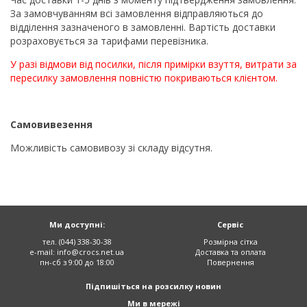
За замовчуванням всі замовлення відправляються до
відділення зазначеного в замовленні. Вартість доставки
розраховується за тарифами перевізника.
У разі відмови від посилки, після примірки взуття, витрати за
пересилку замовлення повністю покриваються клієнтом.
Самовивезення
Можливість самовивозу зі складу відсутня.
Ми доступні:
Сервіс
тел. (044) 338-30-38
Розмірна сітка
e-mail:
info@crocs.net.ua
Доставка та оплата
пн-сб з 9:00 до 18:00
Повернення
Підпишіться на розсилку новин
Ми в мережі