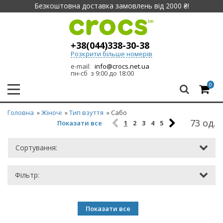
Безкоштовна доставка замовлень від 2000 ₴!
+38(044)338-30-38
Розкрити більше номерів
e-mail:
info@crocs.net.ua
пн-сб з 9:00 до 18:00
0
Головна
»
Жіночі
»
Тип взуття
» Сабо
73 од.
Показати все
1
2
3
4
5
Сортування:
Фільтр:
Показати все