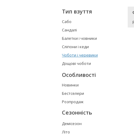
Тип взуття
Сабо
Сандалі
Балетки і човники
Сліпони і кеди
Чоботи і черевики
Дощові чоботи
Особливості
Новинки
Бестселери
Розпродаж
Сезонність
Демісезон
Літо