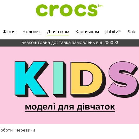
Жіночі
Чоловічі
Дівчаткам
Хлопчикам
Jibbitz™
Sale
Безкоштовна доставка замовлень від 2000 ₴!
Чоботи і черевики