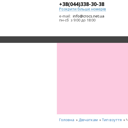
+38(044)338-30-38
Розкрити більше номерів
e-mail:
info@crocs.net.ua
пн-сб з 9:00 до 18:00
Головна
»
Дівчаткам
»
Тип взуття
» 