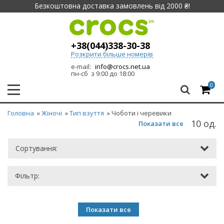
Безкоштовна доставка замовлень від 2000 ₴!
+38(044)338-30-38
Розкрити більше номерів
e-mail:
info@crocs.net.ua
пн-сб з 9:00 до 18:00
0
Головна
»
Жіночі
»
Тип взуття
» Чоботи і черевики
10 од.
Показати все
Сортування:
Фільтр:
Показати все