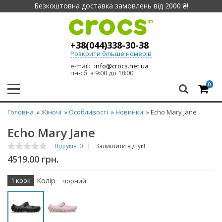
Безкоштовна доставка замовлень від 2000 ₴!
+38(044)338-30-38
Розкрити більше номерів
e-mail:
info@crocs.net.ua
пн-сб з 9:00 до 18:00
0
Головна
»
Жіночі
»
Особливості
»
Новинки
» Echo Mary Jane
Echo Mary Jane
Відгуків: 0
|
Залишити відгук!
4519.00 грн.
Колір
1 крок
чорний