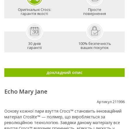
Оригінальні Crocs:
Просте
гарантія якості
повернення
30 днів
100% безпечність
гарантії
ваших покупок
докладний опис
Echo Mary Jane
Артикул 211996
Основу кожної пари взуття Crocs™ становить інноваційний
матеріал Croslite™ — полімер, що виробляється за
революційною технологією. Завдяки даному матеріалу все
взуття Crocs™ відрізняє гігієнічність, м'якість і легкість у