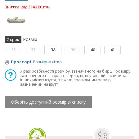
Знижка! від 3149.00 грн.
Розмір
2 крок
35
37
38
39
40
41
Просторі
. Розмірна сітка
У разі розбіжності розміру, зазначеного на бирці і розміру,
зазначеного на підошві, підкладці, внутрішній частини та
інших місцях взуття, вважати правильним розмір,
зазначений на взутті.
Оберіть доступний розмір зі списку