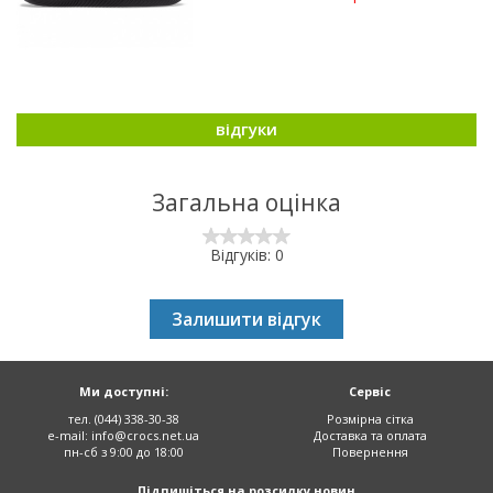
відгуки
Загальна оцінка
Відгуків: 0
Залишити відгук
Ми доступні:
Сервіс
тел. (044) 338-30-38
Розмірна сітка
e-mail:
info@crocs.net.ua
Доставка та оплата
пн-сб з 9:00 до 18:00
Повернення
Підпишіться на розсилку новин