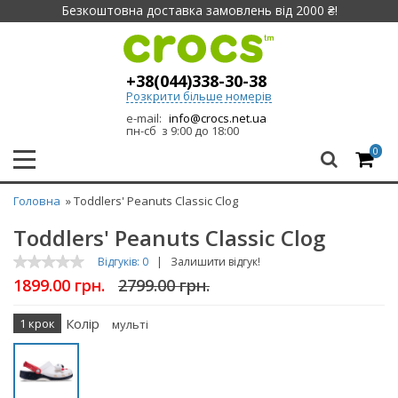
Безкоштовна доставка замовлень від 2000 ₴!
+38(044)338-30-38
Розкрити більше номерів
e-mail:
info@crocs.net.ua
пн-сб з 9:00 до 18:00
0
Головна
» Toddlers' Peanuts Classic Clog
Toddlers' Peanuts Classic Clog
Відгуків: 0
|
Залишити відгук!
1899.00 грн.
2799.00 грн.
Колір
1 крок
мульті