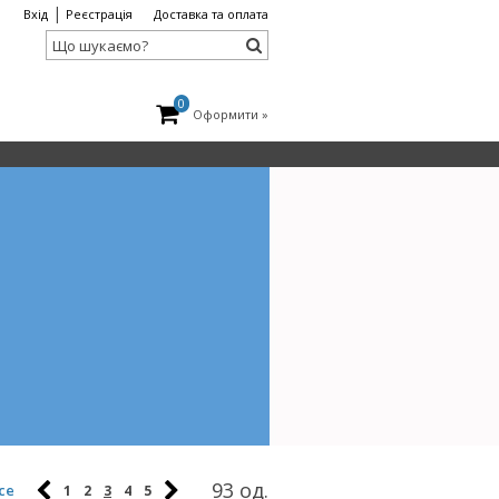
|
Вхід
Реєстрація
Доставка та оплата
0
Оформити »
93 од.
се
1
2
3
4
5