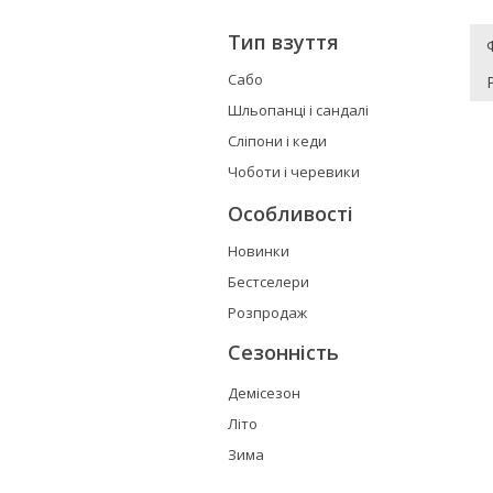
Тип взуття
Сабо
Шльопанці і сандалі
Сліпони і кеди
Чоботи і черевики
Особливості
Новинки
Бестселери
Розпродаж
Сезонність
Демісезон
Літо
Зима