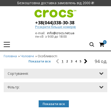
Безкоштовна доставка замовлень від 2000 ₴!
+38(044)338-30-38
Розкрити більше номерів
e-mail:
info@crocs.net.ua
пн-сб з 9:00 до 18:00
0
Головна
»
Чоловічі
» Особливості
94 од.
Показати все
1
2
3
4
5
Сортування:
Фільтр:
Показати все