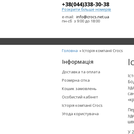
+38(044)338-30-38
Розкрити більше номерів
e-mail:
info@crocs.net.ua
пн-сб з 9:00 до 18:00
Головна
» Історія компанії Crocs
І
Інформація
Доставка та оплата
Іс
Розмірна сітка
Бо
зд
Кошик замовлень
са
Особистий кабінет
«кр
Історія компанії Crocs
Пе
Угода користувача
зд
шв
У 2