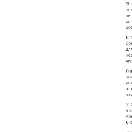
Sh
не
ви
хоч
ро
В 
бр
для
нез
як
Пі
по
дек
що 
взу
У 
в 
Ал
Cr