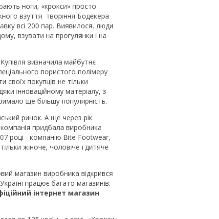
ирають ноги, «крокси» просто
жного взуття творіння Бодекера
авку всі 200 пар. Виявилося, люди
дому, взувати на прогулянки і на
. Купівля визначила майбутнє
пеціального пористого полімеру
и своїх покупців не тільки
вдяки інноваційному матеріалу, з
римало ще більшу популярність.
ський ринок. А ще через рік
 компанія придбала виробника
007 році - компанію Bite Footwear,
 тільки жіноче, чоловіче і дитяче
.
овий магазин виробника відкрився
Україні працює багато магазинів.
фіційний інтернет магазин