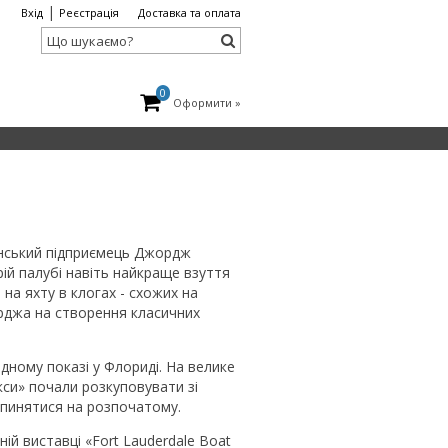
|
Вхід
Реєстрація
Доставка та оплата
0
Оформити »
канський підприємець Джордж
ій палубі навіть найкраще взуття
на яхту в клогах - схожих на
жорджа на створення класичних
одному показі у Флориді. На велике
кси» почали розкуповувати зі
зупинятися на розпочатому.
ній виставці «Fort Lauderdale Boat