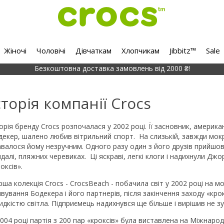
Жіночі
Чоловічі
Дівчаткам
Хлопчикам
Jibbitz™
Sale
Безкоштовна доставка замовлень від 2000 ₴!
сторія компанії Crocs
торія бренду Crocs розпочалася у 2002 році. Її засновник, амери
декер, шалено любив вітрильний спорт. На слизькій, завжди мокр
авалося йому незручним. Одного разу один з його друзів прийшов 
ндалі, пляжних черевиках. Ці яскраві, легкі клоги і надихнули Д
оксів».
рша колекція Crocs - CrocsBeach - побачила світ у 2002 році на м
ивування Бодекера і його партнерів, після закінчення заходу «кро
идкістю світла. Підприємець надихнувся ще більше і вирішив не 
004 році партія з 200 пар «кроксів» була виставлена ​​на Міжнарод