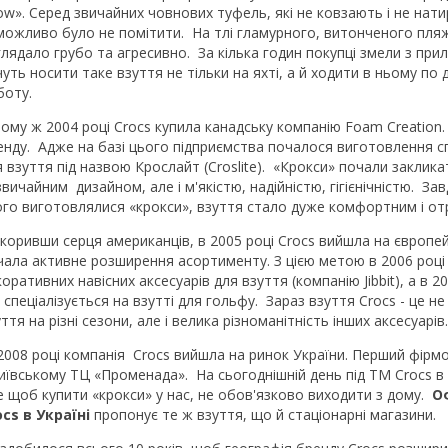
ow». Серед звичайних човнових туфель, які не ковзають і не нат
можливо було не помітити. На тлі гламурного, витонченого пля
глядало грубо та агресивно. За кілька годин покупці змели з прил
уть носити таке взуття не тільки на яхті, а й ходити в ньому по 
боту.
тому ж 2004 році Crocs купила канадську компанію Foam Creation
енду. Адже на базі цього підприємства почалося виготовлення с
 взуття під назвою Крослайт (Croslite). «Крокси» почали закликат
вичайним дизайном, але і м'якістю, надійністю, гігієнічністю. За
ого виготовлялися «крокси», взуття стало дуже комфортним і от
дкоривши серця американців, в 2005 році Crocs вийшла на європей
чала активне розширення асортименту. З цією метою в 2006 році
оративних навісних аксесуарів для взуття (компанію Jibbit), а в 2
спеціалізується на взутті для гольфу. Зараз взуття Crocs - це не
ття на різні сезони, але і велика різноманітність інших аксесуарів
2008 році компанія Crocs вийшла на ринок України. Перший фірм
київському ТЦ «Променада». На сьогоднішній день під ТМ Crocs в 
е щоб купити «крокси» у нас, не обов'язково виходити з дому.
О
ocs
в Україні
пропонує те ж взуття, що й стаціонарні магазини.