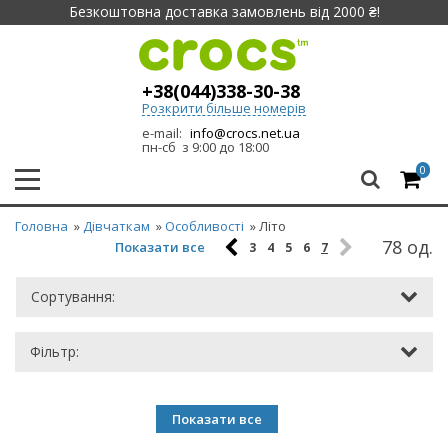
Безкоштовна доставка замовлень від 2000 ₴!
+38(044)338-30-38
Розкрити більше номерів
e-mail:
info@crocs.net.ua
пн-сб з 9:00 до 18:00
0
Головна
»
Дівчаткам
»
Особливості
» Літо
78 од.
Показати все
3
4
5
6
7
Сортування:
Фільтр:
Показати все