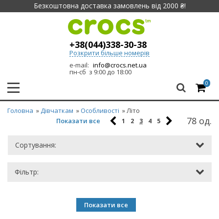
Безкоштовна доставка замовлень від 2000 ₴!
+38(044)338-30-38
Розкрити більше номерів
e-mail:
info@crocs.net.ua
пн-сб з 9:00 до 18:00
0
Головна
»
Дівчаткам
»
Особливості
» Літо
78 од.
Показати все
1
2
3
4
5
Сортування:
Фільтр:
Показати все