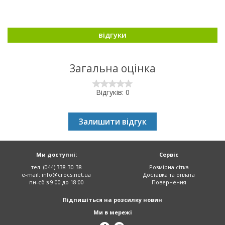
відгуки
Загальна оцінка
Відгуків: 0
Залишити відгук
Ми доступні:
Сервіс
тел. (044) 338-30-38
Розмірна сітка
e-mail:
info@crocs.net.ua
Доставка та оплата
пн-сб з 9:00 до 18:00
Повернення
Підпишіться на розсилку новин
Ми в мережі