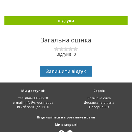
відгуки
Загальна оцінка
Відгуків: 0
Залишити відгук
Ми доступні:
Сервіс
тел. (044) 338-30-38
Розмірна сітка
e-mail:
info@crocs.net.ua
Доставка та оплата
пн-сб з 9:00 до 18:00
Повернення
Підпишіться на розсилку новин
Ми в мережі