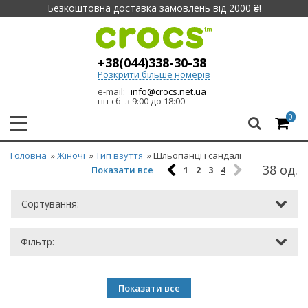
Безкоштовна доставка замовлень від 2000 ₴!
+38(044)338-30-38
Розкрити більше номерів
e-mail:
info@crocs.net.ua
пн-сб з 9:00 до 18:00
0
Головна
»
Жіночі
»
Тип взуття
» Шльопанці і сандалі
38 од.
Показати все
1
2
3
4
Сортування:
Фільтр:
Показати все