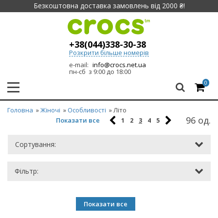
Безкоштовна доставка замовлень від 2000 ₴!
+38(044)338-30-38
Розкрити більше номерів
e-mail:
info@crocs.net.ua
пн-сб з 9:00 до 18:00
0
Головна
»
Жіночі
»
Особливості
» Літо
96 од.
Показати все
1
2
3
4
5
Сортування:
Фільтр:
Показати все