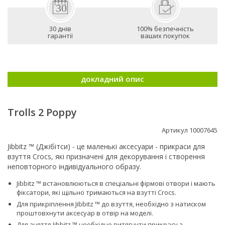
30 днів
100% безпечність
гарантії
ваших покупок
докладний опис
Trolls 2 Poppy
Артикул 10007645
Jibbitz ™ (Джібітси) - це маленькі аксесуари - прикраси для
взуття Crocs, які призначені для декорування і створення
неповторного індивідуального образу.
Jibbitz ™ встановлюються в спеціальні фірмові отвори і мають
фіксатори, які щільно тримаються на взутті Сrocs.
Для прикріплення Jibbitz ™ до взуття, необхідно з натиском
проштовхнути аксесуар в отвір на моделі.
Для зняття Jibbitz ™ необхідно витягнути прикрасу з