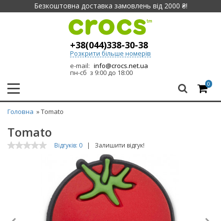
Безкоштовна доставка замовлень від 2000 ₴!
+38(044)338-30-38
Розкрити більше номерів
e-mail:
info@crocs.net.ua
пн-сб з 9:00 до 18:00
0
Головна
» Tomato
Tomato
Відгуків: 0
|
Залишити відгук!