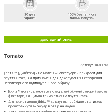
30 днів
100% безпечність
гарантії
ваших покупок
докладний опис
Tomato
Артикул 10011745
Jibbitz ™ (Джібітси) - це маленькі аксесуари - прикраси для
взуття Crocs, які призначені для декорування і створення
неповторного індивідуального образу.
Jibbitz ™ встановлюються в спеціальні фірмові отвори і мають
фіксатори, які щільно тримаються на взутті Сrocs.
Для прикріплення Jibbitz ™ до взуття, необхідно з натиском
проштовхнути аксесуар в отвір на моделі.
Для зняття Jibbitz ™ необхідно витягнути прикрасу з