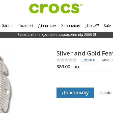
Жіночі
Чоловічі
Дівчаткам
Хлопчикам
Jibbitz™
Sale
Безкоштовна доставка замовлень від 2000 ₴!
Silver and Gold Fea
Відгуків: 0
|
Залишит
389.00 грн.
До кошику
кількіс