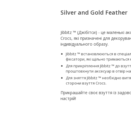
Silver and Gold Feather
Jibbitz ™ (Джібітси) - це маленькі 
Crocs, які призначені для декорув
індивідуального образу.
Jibbitz ™ встановлюються в спеціа
фіксатори, які щільно тримаються н
Для прикріплення Jibbitz ™ до взут
проштовхнути аксесуар в отвір на
Для зняття Jibbitz ™ необхідно вит
сторони взуття Сrocs.
Прикрашайте своє взуття із задово
настрій!