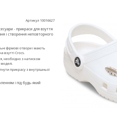
Артикул 10016627
аксесуари - прикраси для взуття
ання і створення неповторного
льні фірмові отвори і мають
а взутті Сrocs.
тя, необхідно з натиском
 моделі.
ягнути прикрасу з внутрішньої
ленням і під будь-який