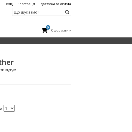
|
Вхід
Реєстрація
Доставка та оплата
0
Оформити »
ther
и відгук!
ть