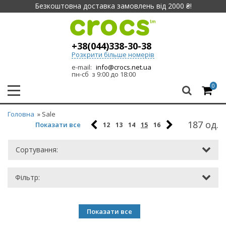
Безкоштовна доставка замовлень від 2000 ₴!
+38(044)338-30-38
Розкрити більше номерів
e-mail:
info@crocs.net.ua
пн-сб з 9:00 до 18:00
0
Головна
» Sale
187 од.
Показати все
12
13
14
15
16
Сортування:
Фільтр:
Показати все