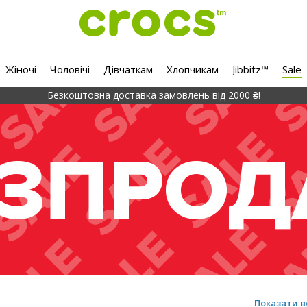
Жіночі
Чоловічі
Дівчаткам
Хлопчикам
Jibbitz™
Sale
Безкоштовна доставка замовлень від 2000 ₴!
Показати в