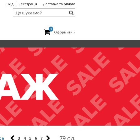
|
Вхід
Реєстрація
Доставка та оплата
0
Оформити »
79 од.
се
3
4
5
6
7