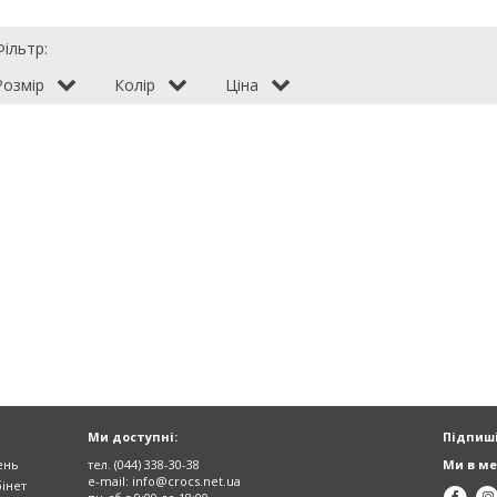
Фільтр:
Розмір
Колір
Ціна
Ми доступні:
Підпиші
ень
тел. (044) 338-30-38
Ми в ме
e-mail:
info@crocs.net.ua
інет