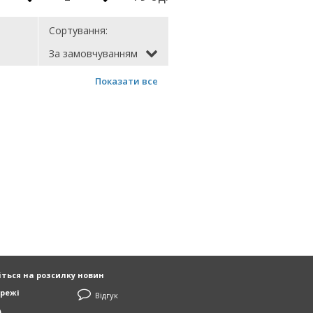
Сортування:
За замовчуванням
Показати все
ться на розсилку новин
режі
Відгук