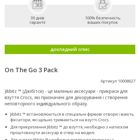
30 днів
100% безпечність
гарантії
ваших покупок
докладний опис
On The Go 3 Pack
Артикул 10008627
Jibbitz ™ (Джібітси) - це маленькі аксесуари - прикраси для
взуття Crocs, які призначені для декорування і створення
неповторного індивідуального образу.
Jibbitz ™ встановлюються в спеціальні фірмові отвори і мають
фіксатори, які щільно тримаються на взутті Сrocs.
Для прикріплення Jibbitz ™ до взуття, необхідно з натиском
проштовхнути аксесуар в отвір на моделі.
Для зняття Jibbitz ™ необхідно витягнути прикрасу з