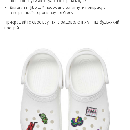
проштовхнути аксесуар в отвір на моделі.
Для зняття Jibbitz ™ необхідно витягнути прикрасу з
внутрішньої сторони взуття Сrocs.
Прикрашайте своє взуття із задоволенням і під будь-який
настрій!