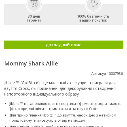
30 днів
100% безпечність
гарантії
ваших покупок
докладний опис
Mommy Shark Allie
Артикул 10007936
Jibbitz ™ (Джібітси) - це маленькі аксесуари - прикраси для
взуття Crocs, які призначені для декорування і створення
неповторного індивідуального образу.
Jibbitz ™ встановлюються в спеціальні фірмові отвори і мають
фіксатори, які щільно тримаються на взутті Сrocs.
Для прикріплення Jibbitz ™ до взуття, необхідно з натиском
проштовхнути аксесуар в отвір на моделі.
Для зняття Jibbitz ™ необхідно витягнути прикрасу з