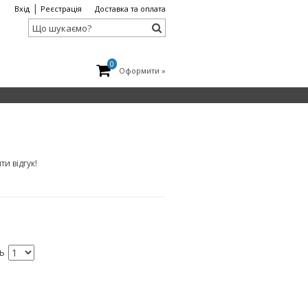
|
Вхід
Реєстрація
Доставка та оплата
0
Оформити »
и відгук!
ть