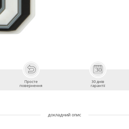
Просте
30 днів
повернення
гарантії
докладний опис