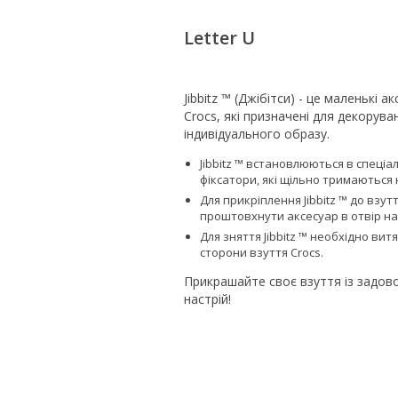
Letter U
Jibbitz ™ (Джібітси) - це маленькі 
Crocs, які призначені для декорув
індивідуального образу.
Jibbitz ™ встановлюються в спеціа
фіксатори, які щільно тримаються н
Для прикріплення Jibbitz ™ до взут
проштовхнути аксесуар в отвір на
Для зняття Jibbitz ™ необхідно вит
сторони взуття Сrocs.
Прикрашайте своє взуття із задово
настрій!