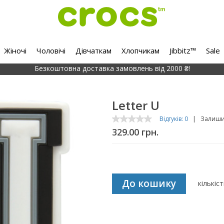
Жіночі
Чоловічі
Дівчаткам
Хлопчикам
Jibbitz™
Sale
Безкоштовна доставка замовлень від 2000 ₴!
Letter U
Відгуків: 0
|
Залишит
329.00 грн.
До кошику
кількіс