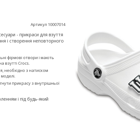
Артикул 10007014
аксесуари - прикраси для взуття
ання і створення неповторного
льні фірмові отвори і мають
а взутті Сrocs.
тя, необхідно з натиском
 моделі.
ягнути прикрасу з внутрішньої
ленням і під будь-який