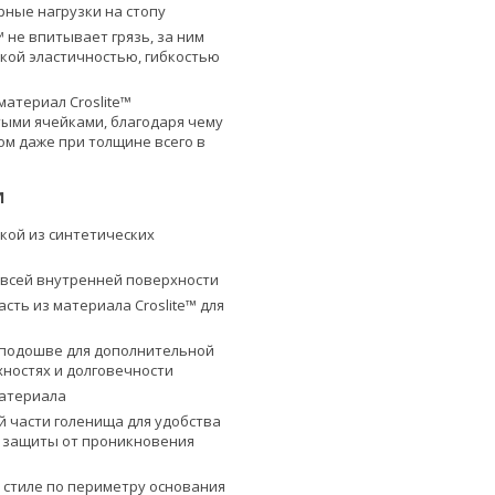
ные нагрузки на стопу
™ не впитывает грязь, за ним
окой эластичностью, гибкостью
атериал Croslite™
тыми ячейками, благодаря чему
м даже при толщине всего в
И
вкой из синтетических
а
 всей внутренней поверхности
сть из материала Croslite™ для
 подошве для дополнительной
хностях и долговечности
материала
й части голенища для удобства
 защиты от проникновения
 стиле по периметру основания