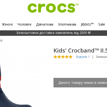
Жіночі
Чоловічі
Дівчаткам
Хлопчикам
Jibbitz™
Sale
Безкоштовна доставка замовлень від 2000 ₴!
ot
Kids' Crocband™ II.
Відгуків: 1
|
Залишит
Даного товару немає в наявн