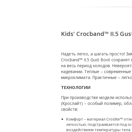
Kids' Crocband™ II.5 Gus
Надеть легко, а шагать просто! Зи
Crocband™ II.5 Gust Boot сохранят
на весь период холодов. Невероят
надевании. Теплые – современны
микроклимата. Практичные – легко
ТЕХНОЛОГИИ
При производстве модели использ
(Крослайт) – особый полимер, об
свойств:
Комфорт – материал Croslite™ отл
легкостью; подстраивается под о
воздействием температуры тела;