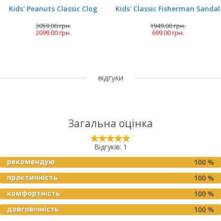
Kids' Peanuts Classic Clog
Kids' Classic Fisherman Sandal
3059.00 грн.
1949.00 грн.
2099.00 грн.
699.00 грн.
відгуки
Загальна оцінка
Відгуків: 1
рекомендую
100 %
практичність
100 %
комфортність
100 %
довговічність
100 %