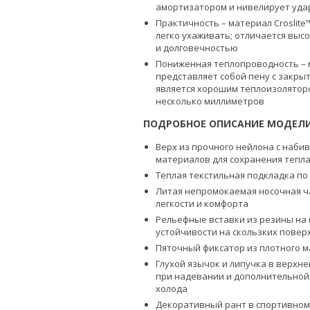
амортизатором и нивелирует удар
Практичность – материал Croslite
легко ухаживать; отличается выс
и долговечностью
Пониженная теплопроводность – м
представляет собой пену с закры
является хорошим теплоизоляторо
несколько миллиметров
ПОДРОБНОЕ ОПИСАНИЕ МОДЕЛ
Верх из прочного нейлона с наби
материалов для сохранения тепл
Теплая текстильная подкладка по
Литая непромокаемая носочная ча
легкости и комфорта
Рельефные вставки из резины на
устойчивости на скользких повер
Пяточный фиксатор из плотного 
Глухой язычок и липучка в верхне
при надевании и дополнительной
холода
Декоративный рант в спортивном