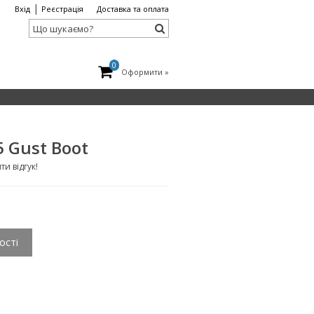
|
Вхід
Реєстрація
Доставка та оплата
0
Оформити »
5 Gust Boot
и відгук!
ості