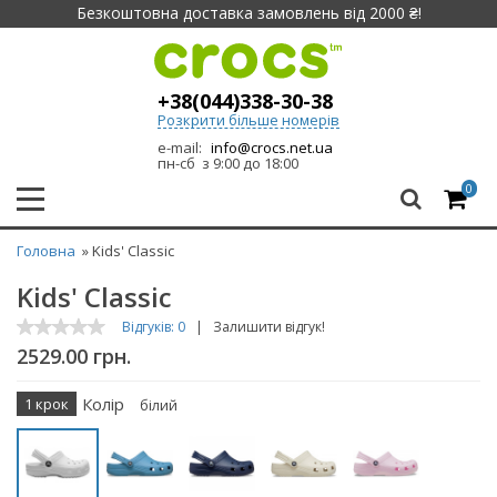
Безкоштовна доставка замовлень від 2000 ₴!
+38(044)338-30-38
Розкрити більше номерів
e-mail:
info@crocs.net.ua
пн-сб з 9:00 до 18:00
0
Головна
» Kids' Classic
Kids' Classic
Відгуків: 0
|
Залишити відгук!
2529.00 грн.
Колір
1 крок
білий