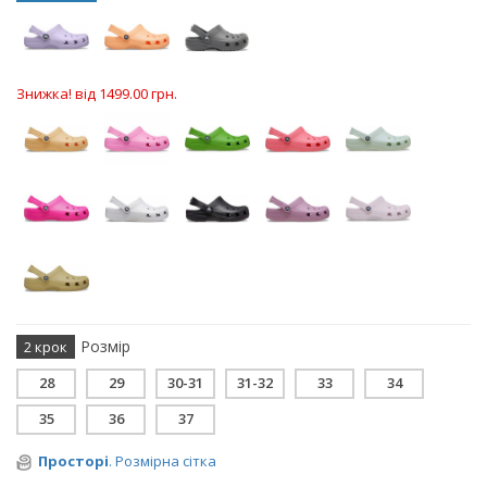
Знижка! від 1499.00 грн.
Розмір
2 крок
28
29
30-31
31-32
33
34
35
36
37
Просторі
. Розмірна сітка