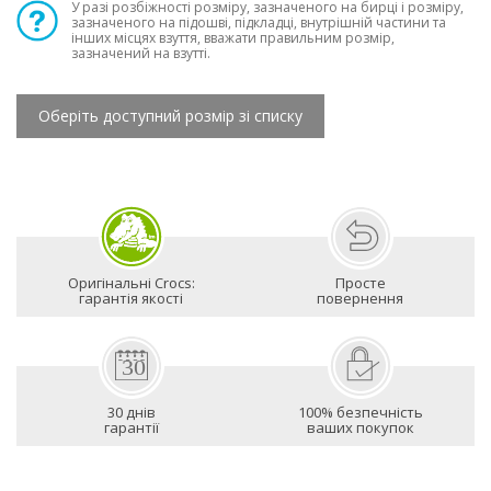
У разі розбіжності розміру, зазначеного на бирці і розміру,
зазначеного на підошві, підкладці, внутрішній частини та
інших місцях взуття, вважати правильним розмір,
зазначений на взутті.
Оберіть доступний розмір зі списку
Оригінальні Crocs:
Просте
гарантія якості
повернення
30 днів
100% безпечність
гарантії
ваших покупок