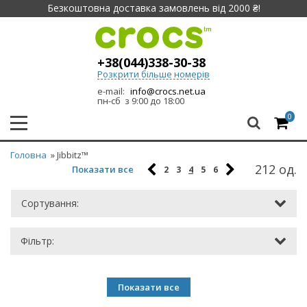
Безкоштовна доставка замовлень від 2000 ₴!
+38(044)338-30-38
Розкрити більше номерів
e-mail:
info@crocs.net.ua
пн-сб з 9:00 до 18:00
0
Головна
» Jibbitz™
212 од.
Показати все
2
3
4
5
6
Сортування:
Фільтр:
Показати все