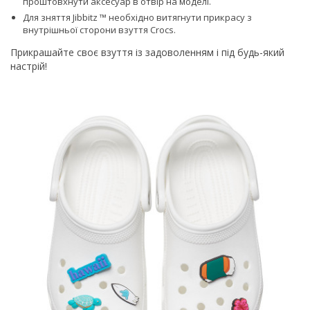
проштовхнути аксесуар в отвір на моделі.
Для зняття Jibbitz ™ необхідно витягнути прикрасу з
внутрішньої сторони взуття Сrocs.
Прикрашайте своє взуття із задоволенням і під будь-який
настрій!