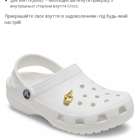
Для зняття Jibbitz ™ необхідно витягнути прикрасу з
внутрішньої сторони взуття Сrocs.
Прикрашайте своє взуття із задоволенням і під будь-який
настрій!