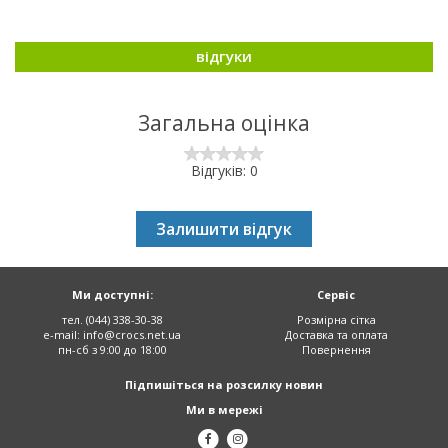
відгуки
Загальна оцінка
Відгуків: 0
Залишити відгук
Ми доступні:
Сервіс
тел. (044) 338-30-38
Розмірна сітка
e-mail:
info@crocs.net.ua
Доставка та оплата
пн-сб з 9:00 до 18:00
Повернення
Підпишіться на розсилку новин
Ми в мережі