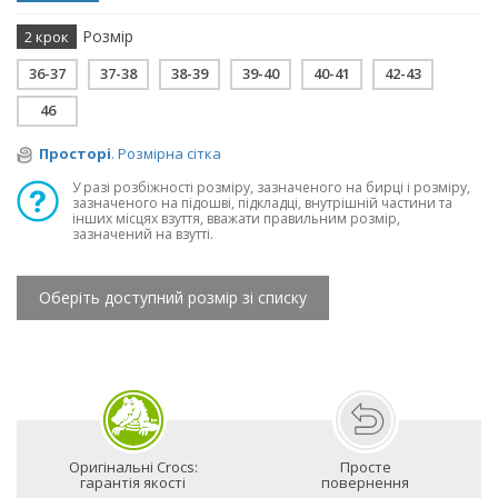
Розмір
2 крок
36-37
37-38
38-39
39-40
40-41
42-43
46
Просторі
. Розмірна сітка
У разі розбіжності розміру, зазначеного на бирці і розміру,
зазначеного на підошві, підкладці, внутрішній частини та
інших місцях взуття, вважати правильним розмір,
зазначений на взутті.
Оберіть доступний розмір зі списку
Оригінальні Crocs:
Просте
гарантія якості
повернення