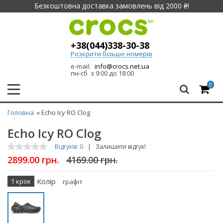
Безкоштовна доставка замовлень від 2000 ₴!
+38(044)338-30-38
Розкрити більше номерів
e-mail:
info@crocs.net.ua
пн-сб з 9:00 до 18:00
0
Головна
» Echo Icy RO Clog
Echo Icy RO Clog
Відгуків: 0
|
Залишити відгук!
2899.00 грн.
4169.00 грн.
Колір
1 крок
графіт