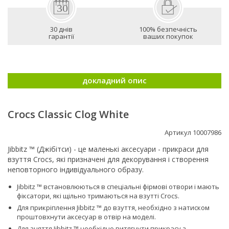
30 днів
100% безпечність
гарантії
ваших покупок
докладний опис
Crocs Classic Clog White
Артикул 10007986
Jibbitz ™ (Джібітси) - це маленькі аксесуари - прикраси для
взуття Crocs, які призначені для декорування і створення
неповторного індивідуального образу.
Jibbitz ™ встановлюються в спеціальні фірмові отвори і мають
фіксатори, які щільно тримаються на взутті Сrocs.
Для прикріплення Jibbitz ™ до взуття, необхідно з натиском
проштовхнути аксесуар в отвір на моделі.
Для зняття Jibbitz ™ необхідно витягнути прикрасу з