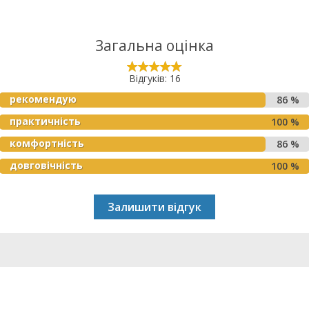
Загальна оцінка
Відгуків: 16
рекомендую
86 %
практичність
100 %
комфортність
86 %
довговічність
100 %
Залишити відгук