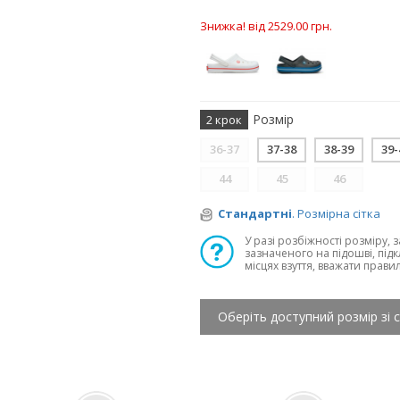
Знижка! від 2529.00 грн.
Розмір
2 крок
36-37
37-38
38-39
39-
44
45
46
Стандартні
. Розмірна сітка
У разі розбіжності розміру, 
зазначеного на підошві, підк
місцях взуття, вважати прави
Оберіть доступний розмір зі 