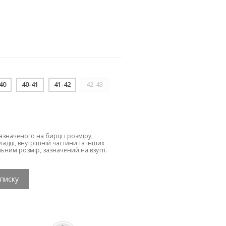
40
40-41
41-42
42-43
зазначеного на бирці і розміру,
ладці, внутрішній частини та інших
льним розмір, зазначений на взутті.
списку