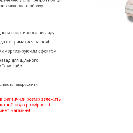
рвленню у стилі ретро і поп ці
 повсякденного образу.
одання спортивного вигляду
здатні триматися на воді
™ з амортизируючим ефектом
 назад для щільного
 їх як сабо
воляють підкреслити
її фактичний розмір залежить
льтації щодо розмірності
рнет-магазину!