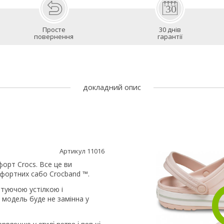
Просте
30 днів
повернення
гарантії
докладний опис
Артикул 11016
орт Crocs. Все це ви
мфортних сабо Crocband ™.
аптуючою устілкою і
 модель буде не замінна у