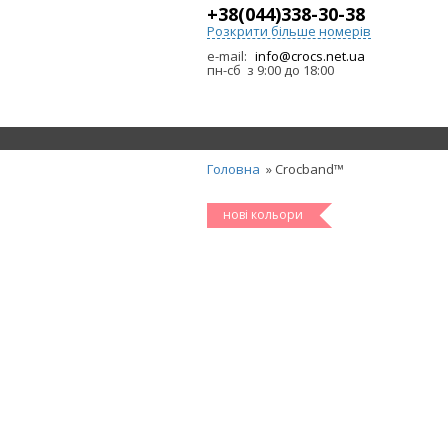
+38(044)338-30-38
Розкрити більше номерів
e-mail:
info@crocs.net.ua
пн-сб з 9:00 до 18:00
Головна
» Crocband™
нові кольори