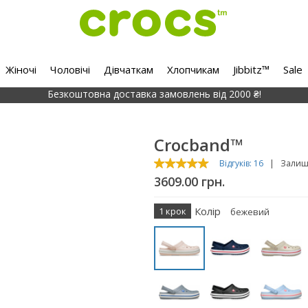
Жіночі
Чоловічі
Дівчаткам
Хлопчикам
Jibbitz™
Sale
Безкоштовна доставка замовлень від 2000 ₴!
Crocband™
Відгуків: 16
|
Залиши
3609.00 грн.
Колір
1 крок
бежевий