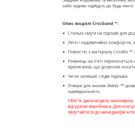
Завдяки яскравому та веселому заба
сабо чудово підійдуть до будь-якого
Опис моделі Crocband ™:
Стильні смуги на підошві для д
Легкі і надзвичайно комфортні, 
Повністю з матеріалу Croslite 
Ремінець на п'яті переноситься
прилягання, що дозволяє носити
Чи не залишає слідів підошва
Отвори для значків Jibbitz ™ доз
індивідуальність
УВАГА: дана модель маломірна, 
від країни виробника. Для консу
звертайтеся до менеджерів інте