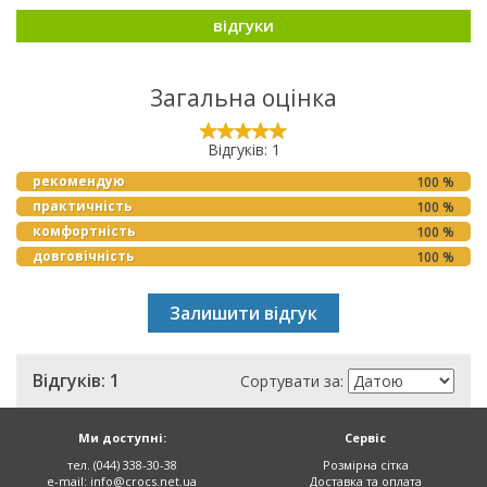
відгуки
Загальна оцінка
Відгуків: 1
рекомендую
100 %
практичність
100 %
комфортність
100 %
довговічність
100 %
Залишити відгук
Відгуків: 1
Сортувати за:
Ми доступні:
Сервіс
тел. (044) 338-30-38
Розмірна сітка
e-mail:
info@crocs.net.ua
Доставка та оплата