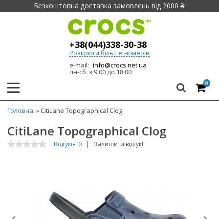
Безкоштовна доставка замовлень від 2000 ₴!
+38(044)338-30-38
Розкрити більше номерів
e-mail:
info@crocs.net.ua
пн-сб з 9:00 до 18:00
0
Головна
» CitiLane Topographical Clog
CitiLane Topographical Clog
Відгуків: 0
|
Залишити відгук!