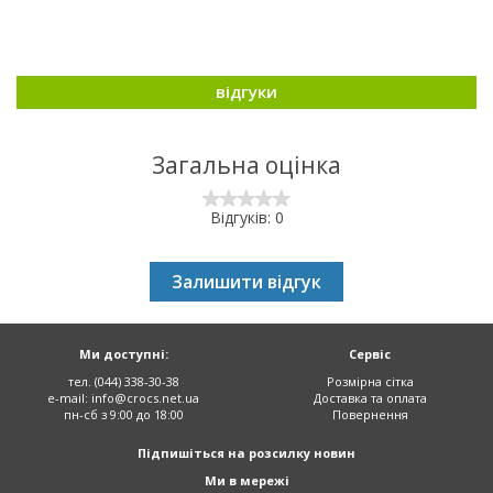
відгуки
Загальна оцінка
Відгуків: 0
Залишити відгук
Ми доступні:
Сервіс
тел. (044) 338-30-38
Розмірна сітка
e-mail:
info@crocs.net.ua
Доставка та оплата
пн-сб з 9:00 до 18:00
Повернення
Підпишіться на розсилку новин
Ми в мережі