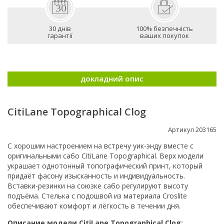
30 днів
100% безпечність
гарантії
ваших покупок
докладний опис
CitiLane Topographical Clog
Артикул 203165
С хорошим настроением на встречу уик-энду вместе с
оригинальными сабо CitiLane Topographical. Верх модели
украшает однотонный топографический принт, который
придаёт фасону изысканность и индивидуальность.
Вставки-резинки на союзке сабо регулируют высоту
подъёма. Стелька с подошвой из материала Croslite
обеспечивают комфорт и лёгкость в течении дня.
Описание модели CitiLane Topographical Clog: