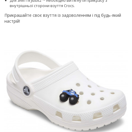
Для зняття Jibbitz ™ необхідно витягнути прикрасу з
внутрішньої сторони взуття Сrocs.
Прикрашайте своє взуття із задоволенням і під будь-який
настрій!