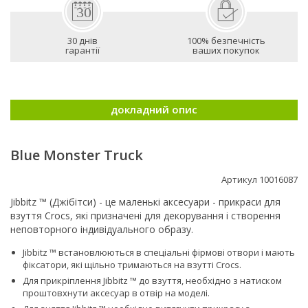
30 днів
100% безпечність
гарантії
ваших покупок
докладний опис
Blue Monster Truck
Артикул 10016087
Jibbitz ™ (Джібітси) - це маленькі аксесуари - прикраси для
взуття Crocs, які призначені для декорування і створення
неповторного індивідуального образу.
Jibbitz ™ встановлюються в спеціальні фірмові отвори і мають
фіксатори, які щільно тримаються на взутті Сrocs.
Для прикріплення Jibbitz ™ до взуття, необхідно з натиском
проштовхнути аксесуар в отвір на моделі.