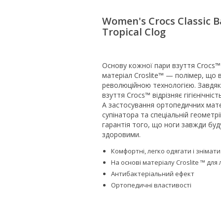
Women's Crocs Classic B
Tropical Clog
Основу кожної пари взуття Crocs™
матеріал Croslite™ — полімер, що 
революційною технологією. Завдяк
взуття Crocs™ відрізняє гігієнічність
А застосування ортопедичних мате
супінатора та спеціальній геометрі
гарантія того, що ноги завжди буд
здоровими.
Комфортні, легко одягати і знімати
На основі матеріалу Croslite ™ для
Антибактеріальний ефект
Ортопедичні властивості