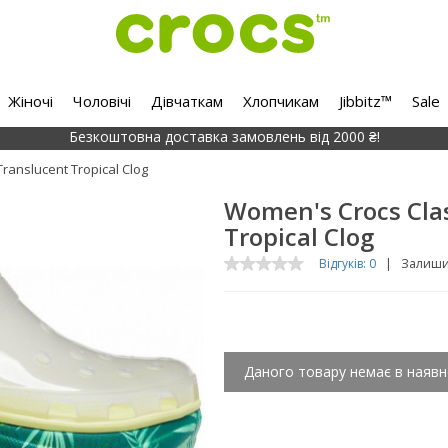
Жіночі
Чоловічі
Дівчаткам
Хлопчикам
Jibbitz™
Sale
Безкоштовна доставка замовлень від 2000 ₴!
ranslucent Tropical Clog
Women's Crocs Clas
Tropical Clog
Відгуків: 0
|
Залишит
Даного товару немає в наявн