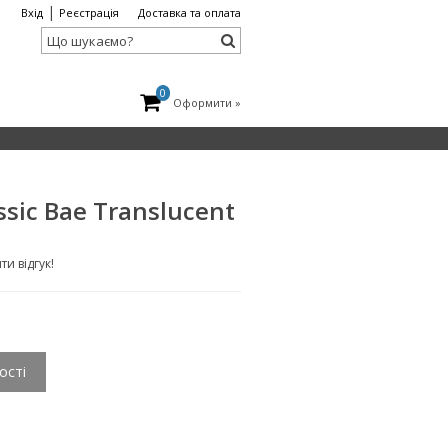
|
Вхід
Реєстрація
Доставка та оплата
0
Оформити »
sic Bae Translucent
и відгук!
ості