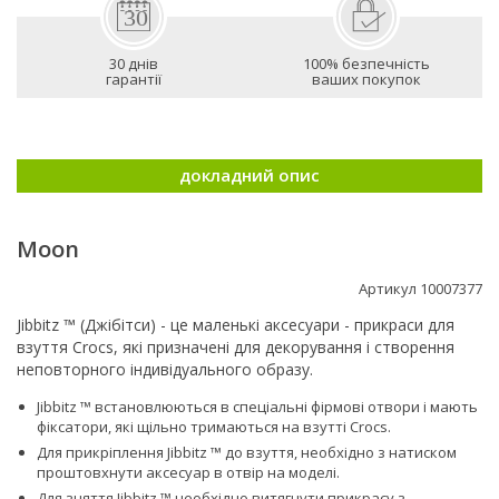
30 днів
100% безпечність
гарантії
ваших покупок
докладний опис
Moon
Артикул 10007377
Jibbitz ™ (Джібітси) - це маленькі аксесуари - прикраси для
взуття Crocs, які призначені для декорування і створення
неповторного індивідуального образу.
Jibbitz ™ встановлюються в спеціальні фірмові отвори і мають
фіксатори, які щільно тримаються на взутті Сrocs.
Для прикріплення Jibbitz ™ до взуття, необхідно з натиском
проштовхнути аксесуар в отвір на моделі.
Для зняття Jibbitz ™ необхідно витягнути прикрасу з