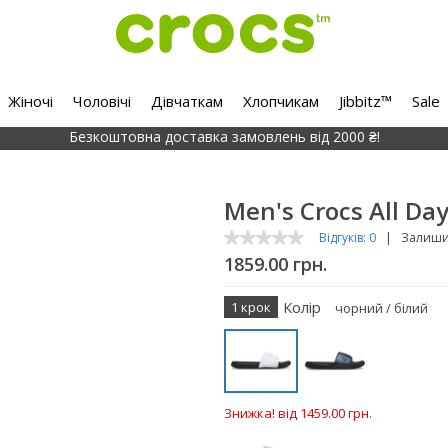
Жіночі
Чоловічі
Дівчаткам
Хлопчикам
Jibbitz™
Sale
Безкоштовна доставка замовлень від 2000 ₴!
Men's Crocs All Day
Відгуків: 0
|
Залишит
1859.00 грн.
Колір
1 крок
чорний / білий
Знижка! від 1459.00 грн.