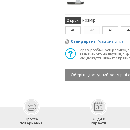
Розмір
2 крок
40
42
43
4
Стандартні
. Розмірна сітка
У разі розбіжності розміру, 
зазначеного на підошві, підк
місцях взуття, вважати прави
Оберіть доступний розмір зі 
Просте
30 днів
повернення
гарантії