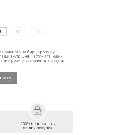
4
45
46
зазначеного на бирці і розміру,
ладці, внутрішній частини та інших
льним розмір, зазначений на взутті.
списку
100% безпечність
ваших покупок