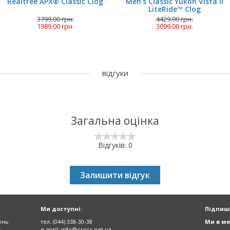
Realtree APX® Classic Clog
Men’s Classic Yukon Vista II
LiteRide™ Clog
3799.00 грн.
4429.00 грн.
1989.00 грн.
3099.00 грн.
відгуки
Загальна оцінка
Відгуків: 0
Залишити відгук
Ми доступні:
Підпиші
ень
тел. (044) 338-30-38
Ми в ме
e-mail:
info@crocs.net.ua