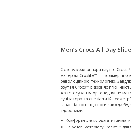
Men's Crocs All Day Slid
Основу кожної пари взуття Crocs™
матеріал Croslite™ — полімер, що 
революційною технологією. Завдяк
взуття Crocs™ відрізняє гігієнічність
А застосування ортопедичних мате
супінатора та спеціальній геометрі
гарантія того, що ноги завжди буд
здоровими.
Комфортні, легко одягати і знімати
На основі матеріалу Croslite ™ для