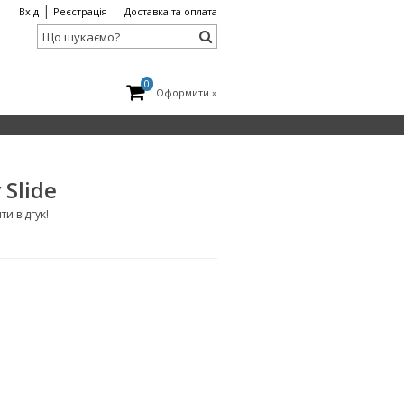
|
Вхід
Реєстрація
Доставка та оплата
0
Оформити »
 Slide
и відгук!