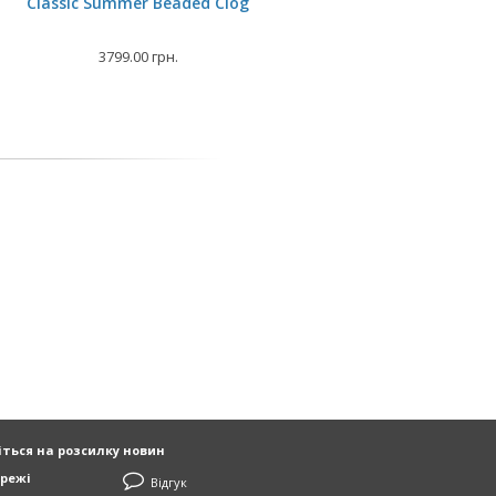
Classic Summer Beaded Clog
3799.00 грн.
ться на розсилку новин
режі
Відгук