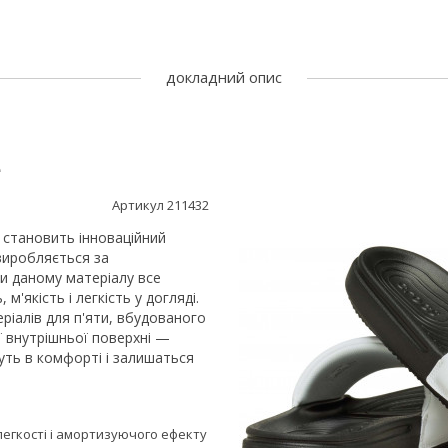
докладний опис
e
Артикул 211432
 становить інноваційний
виробляється за
и даному матеріалу все
, м'якість і легкість у догляді.
ріалів для п'яти, вбудованого
ї внутрішньої поверхні —
уть в комфорті і залишаться
 легкості і амортизуючого ефекту