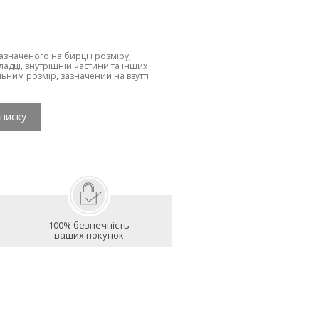
зазначеного на бирці і розміру,
ладці, внутрішній частини та інших
льним розмір, зазначений на взутті.
списку
100% безпечність
ваших покупок