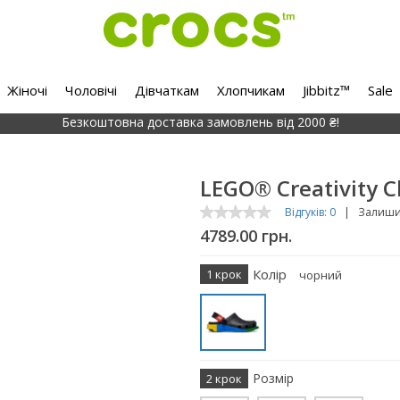
Жіночі
Чоловічі
Дівчаткам
Хлопчикам
Jibbitz™
Sale
Безкоштовна доставка замовлень від 2000 ₴!
LEGO® Creativity C
Відгуків: 0
|
Залишит
4789.00 грн.
Колір
1 крок
чорний
Розмір
2 крок