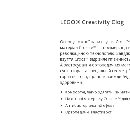
LEGO® Creativity Clog
Основу кожної пари взуття Crocs™
матеріал Croslite™ — полімер, що 
революційною технологією. Завдяк
взуття Crocs™ відрізняє гігієнічність
А застосування ортопедичних мате
супінатора та спеціальній геометрі
гарантія того, що ноги завжди буд
здоровими.
Комфортні, легко одягати і знімати
На основі матеріалу Croslite ™ для
Антибактеріальний ефект
Ортопедичні властивості