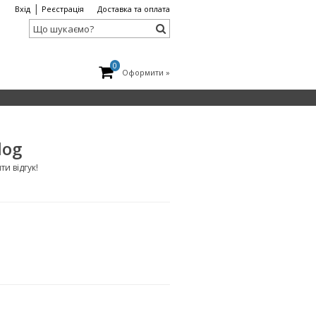
|
Вхід
Реєстрація
Доставка та оплата
0
Оформити »
log
и відгук!