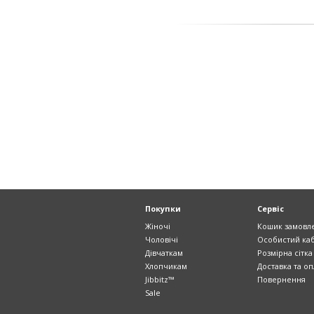
Покупки
Сервіс
Жіночі
Кошик замовл
Чоловічі
Особистий каб
Дівчаткам
Розмірна сітка
Хлопчикам
Доставка та оп
Jibbitz™
Повернення
Sale