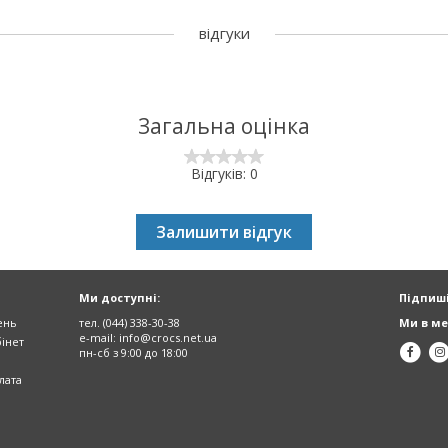
відгуки
Загальна оцінка
Відгуків: 0
Залишити відгук
Ми доступні:
Підпиші
ень
тел. (044) 338-30-38
Ми в ме
e-mail:
info@crocs.net.ua
інет
пн-сб з 9:00 до 18:00
лата