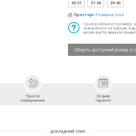
36-37
37-38
39-40
Просторі
. Розмірна сітка
У разі розбіжності розміру, 
зазначеного на підошві, підк
місцях взуття, вважати прави
Оберіть доступний розмір зі 
Просте
30 днів
повернення
гарантії
докладний опис