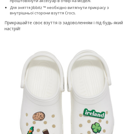
проштовхнути аксесуар в отвір на моделі.
Для зняття Jibbitz ™ необхідно витягнути прикрасу з
внутрішньої сторони взуття Сrocs.
Прикрашайте своє взуття із задоволенням і під будь-який
настрій!