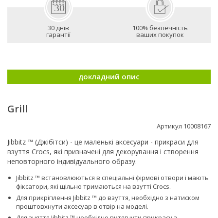
30 днів
100% безпечність
гарантії
ваших покупок
докладний опис
Grill
Артикул 10008167
Jibbitz ™ (Джібітси) - це маленькі аксесуари - прикраси для
взуття Crocs, які призначені для декорування і створення
неповторного індивідуального образу.
Jibbitz ™ встановлюються в спеціальні фірмові отвори і мають
фіксатори, які щільно тримаються на взутті Сrocs.
Для прикріплення Jibbitz ™ до взуття, необхідно з натиском
проштовхнути аксесуар в отвір на моделі.
Для зняття Jibbitz ™ необхідно витягнути прикрасу з