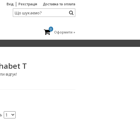
|
Вхід
Реєстрація
Доставка та оплата
0
Оформити »
phabet T
и відгук!
ть