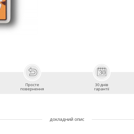
Просте
30 днів
повернення
гарантії
докладний опис