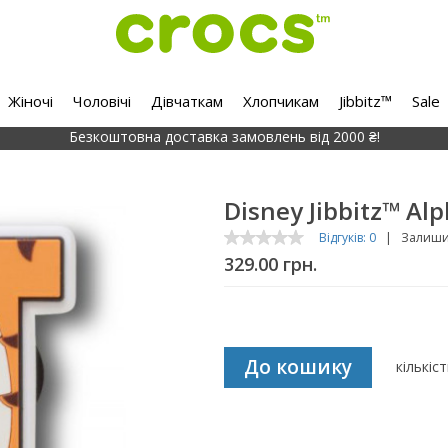
Жіночі
Чоловічі
Дівчаткам
Хлопчикам
Jibbitz™
Sale
Безкоштовна доставка замовлень від 2000 ₴!
Disney Jibbitz™ Al
Відгуків: 0
|
Залишит
329.00 грн.
До кошику
кількіс