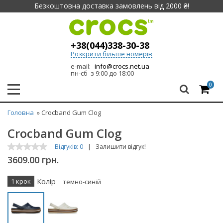
Безкоштовна доставка замовлень від 2000 ₴!
+38(044)338-30-38
Розкрити більше номерів
e-mail:
info@crocs.net.ua
пн-сб з 9:00 до 18:00
0
Головна
» Crocband Gum Clog
Crocband Gum Clog
Відгуків: 0
|
Залишити відгук!
3609.00 грн.
Колір
1 крок
темно-синій