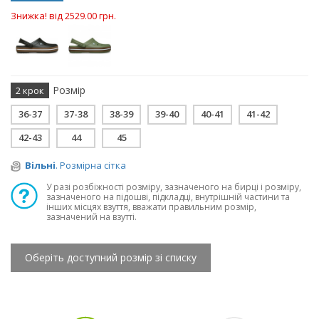
Знижка! від 2529.00 грн.
Розмір
2 крок
36-37
37-38
38-39
39-40
40-41
41-42
42-43
44
45
Вільні
. Розмірна сітка
У разі розбіжності розміру, зазначеного на бирці і розміру,
зазначеного на підошві, підкладці, внутрішній частини та
інших місцях взуття, вважати правильним розмір,
зазначений на взутті.
Оберіть доступний розмір зі списку