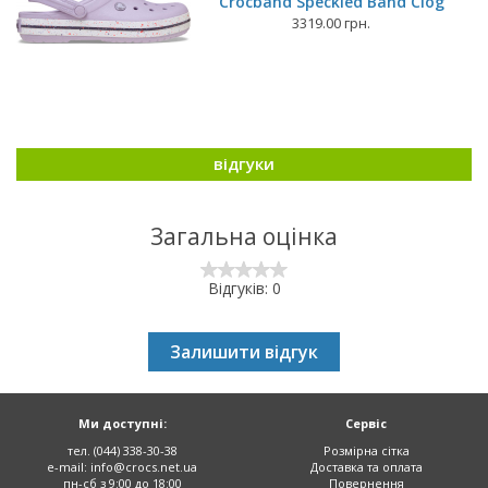
Crocband Speckled Band Clog
3319.00 грн.
відгуки
Загальна оцінка
Відгуків: 0
Залишити відгук
Ми доступні:
Сервіс
тел. (044) 338-30-38
Розмірна сітка
e-mail:
info@crocs.net.ua
Доставка та оплата
пн-сб з 9:00 до 18:00
Повернення